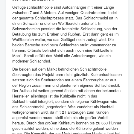
Geflügelschlachtmobile sind Autoanhänger mit einer Länge
zwischen 7 und 8 Metern. Auf wenigen Quadratmetern findet
der gesamte Schlachtprozess statt. Das Schlachtmobil ist in
einen Schwarz- und einen Weißbereich unterteilt. Im
Schwarzbereich passiert die komplette Schlachtung, von der
Betäubung bis zum Brühen und Rupfen. Erst dann geht es im
Weißbereich weiter, wo das Geflügel noch zerlegt wird. Die
beiden Bereiche sind beim Schlachten strikt voneinander zu
trennen. Oftmals befindet sich auch noch eine Kühlzelle im
Mobil. Somit erfüllt das Mobil alle Anforderungen, wie ein
moderner Schlachthof.
Die beiden auf dem Markt befindlichen Schlachtmobile
überzeugten das Projektteam nicht gänzlich. Kurzentschlossen
setzten sich die Studierenden mit einem Fahrzeugbauer aus
der Region zusammen und planten ein eigenes Schlachtmobil.
Der Aufbau ist weitestgehend ähnlich mit denen der bekannten
Hersteller, allerdings ist die Kühlzelle nicht in das
Schlachtmobil intergiert, sondern ein eigener Kühlwagen wird
ans Schlachtmobil „angedockt“. Was zunächst als Nachteil
wahrgenommen wird, da mit 2 Fahrzeugen zum Kunden
angereist werden muss, stellt sich als ein großer Vorteil
heraus. Durch den großen Kühlraum können bis zu 650 Hühner
geschlachtet werden, ohne dass die Kühlzelle geleert werden
muss. Die Kapazität der am Markt vorhanden Modelle liegt bei