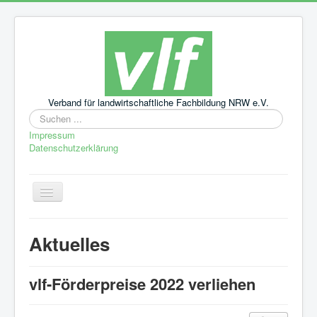
Verband für landwirtschaftliche Fachbildung NRW e.V.
Suchen
...
Impressum
Datenschutzerklärung
Navigation
an/aus
Startseite
Aktuelles
Aktuelles
Leitbild
vlf-Förderpreise 2022 verliehen
Über uns