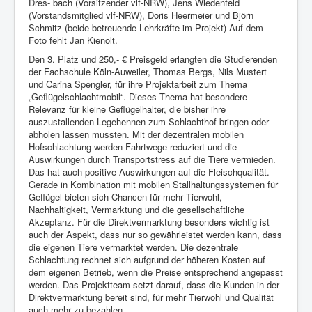
Dres- bach (Vorsitzender vlf-NRW), Jens Wiedenfeld
(Vorstandsmitglied vlf-NRW), Doris Heermeier und Björn
Schmitz (beide betreuende Lehrkräfte im Projekt) Auf dem
Foto fehlt Jan Kienolt.
Den 3. Platz und 250,- € Preisgeld erlangten die Studierenden
der Fachschule Köln-Auweiler, Thomas Bergs, Nils Mustert
und Carina Spengler, für ihre Projektarbeit zum Thema
„Geflügelschlachtmobil“. Dieses Thema hat besondere
Relevanz für kleine Geflügelhalter, die bisher ihre
auszustallenden Legehennen zum Schlachthof bringen oder
abholen lassen mussten. Mit der dezentralen mobilen
Hofschlachtung werden Fahrtwege reduziert und die
Auswirkungen durch Transportstress auf die Tiere vermieden.
Das hat auch positive Auswirkungen auf die Fleischqualität.
Gerade in Kombination mit mobilen Stallhaltungssystemen für
Geflügel bieten sich Chancen für mehr Tierwohl,
Nachhaltigkeit, Vermarktung und die gesellschaftliche
Akzeptanz. Für die Direktvermarktung besonders wichtig ist
auch der Aspekt, dass nur so gewährleistet werden kann, dass
die eigenen Tiere vermarktet werden. Die dezentrale
Schlachtung rechnet sich aufgrund der höheren Kosten auf
dem eigenen Betrieb, wenn die Preise entsprechend angepasst
werden. Das Projektteam setzt darauf, dass die Kunden in der
Direktvermarktung bereit sind, für mehr Tierwohl und Qualität
auch mehr zu bezahlen.