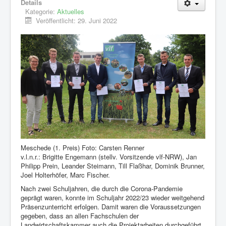
Details
Mitglieder
Kategorie:
Aktuelles
Veröffentlicht: 29. Juni 2022
Bildungsangebote
Aktivitäten
Internes
Weblinks
Kontakt
Meschede (1. Preis) Foto: Carsten Renner
v.l.n.r.: Brigitte Engemann (stellv. Vorsitzende vlf-NRW), Jan
Philipp Prein, Leander Steimann, Till Flaßhar, Dominik Brunner,
Joel Holterhöfer, Marc Fischer.
Nach zwei Schuljahren, die durch die Corona-Pandemie
geprägt waren, konnte im Schuljahr 2022/23 wieder weitgehend
Präsenzunterricht erfolgen. Damit waren die Voraussetzungen
gegeben, dass an allen Fachschulen der
Landwirtschaftskammer auch die Projektarbeiten durchgeführt