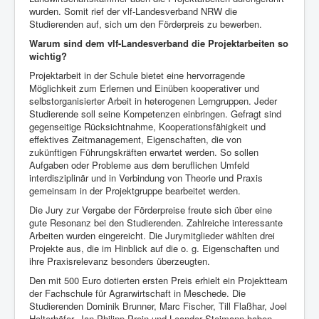
wurden. Somit rief der vlf-Landesverband NRW die
Studierenden auf, sich um den Förderpreis zu bewerben.
Warum sind dem vlf-Landesverband die Projektarbeiten so
wichtig?
Projektarbeit in der Schule bietet eine hervorragende
Möglichkeit zum Erlernen und Einüben kooperativer und
selbstorganisierter Arbeit in heterogenen Lerngruppen. Jeder
Studierende soll seine Kompetenzen einbringen. Gefragt sind
gegenseitige Rücksichtnahme, Kooperationsfähigkeit und
effektives Zeitmanagement, Eigenschaften, die von
zukünftigen Führungskräften erwartet werden. So sollen
Aufgaben oder Probleme aus dem beruflichen Umfeld
interdisziplinär und in Verbindung von Theorie und Praxis
gemeinsam in der Projektgruppe bearbeitet werden.
Die Jury zur Vergabe der Förderpreise freute sich über eine
gute Resonanz bei den Studierenden. Zahlreiche interessante
Arbeiten wurden eingereicht. Die Jurymitglieder wählten drei
Projekte aus, die im Hinblick auf die o. g. Eigenschaften und
ihre Praxisrelevanz besonders überzeugten.
Den mit 500 Euro dotierten ersten Preis erhielt ein Projektteam
der Fachschule für Agrarwirtschaft in Meschede. Die
Studierenden Dominik Brunner, Marc Fischer, Till Flaßhar, Joel
Holterhöfer, Jan Philipp Prein und Leander Steimann haben