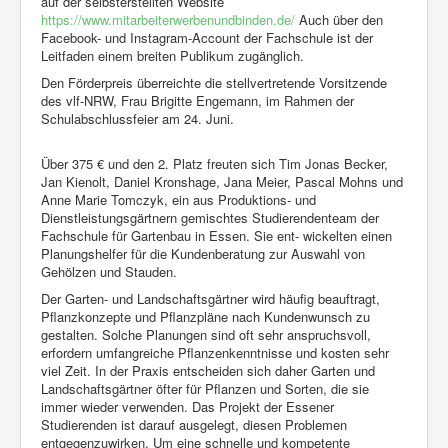
auf der selbsterstellten Website
https://www.mitarbeiterwerbenundbinden.de/
Auch über den
Facebook- und Instagram-Account der Fachschule ist der
Leitfaden einem breiten Publikum zugänglich.
Den Förderpreis überreichte die stellvertretende Vorsitzende
des vlf-NRW, Frau Brigitte Engemann, im Rahmen der
Schulabschlussfeier am 24. Juni.
Über 375 € und den 2. Platz freuten sich Tim Jonas Becker,
Jan Kienolt, Daniel Kronshage, Jana Meier, Pascal Mohns und
Anne Marie Tomczyk, ein aus Produktions- und
Dienstleistungsgärtnern gemischtes Studierendenteam der
Fachschule für Gartenbau in Essen. Sie ent- wickelten einen
Planungshelfer für die Kundenberatung zur Auswahl von
Gehölzen und Stauden.
Der Garten- und Landschaftsgärtner wird häufig beauftragt,
Pflanzkonzepte und Pflanzpläne nach Kundenwunsch zu
gestalten. Solche Planungen sind oft sehr anspruchsvoll,
erfordern umfangreiche Pflanzenkenntnisse und kosten sehr
viel Zeit. In der Praxis entscheiden sich daher Garten und
Landschaftsgärtner öfter für Pflanzen und Sorten, die sie
immer wieder verwenden. Das Projekt der Essener
Studierenden ist darauf ausgelegt, diesen Problemen
entgegenzuwirken. Um eine schnelle und kompetente