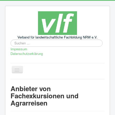
Verband für landwirtschaftliche Fachbildung NRW e.V.
Suchen
...
Impressum
Datenschutzerklärung
Navigation
an/aus
Startseite
Anbieter von
Aktuelles
Fachexkursionen und
Leitbild
Agrarreisen
Über uns