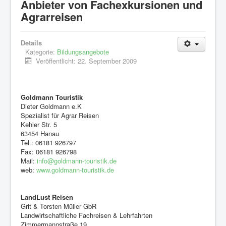
Anbieter von Fachexkursionen und
Mitglieder
Agrarreisen
Bildungsangebote
Aktivitäten
Details
Kategorie:
Bildungsangebote
Internes
Veröffentlicht: 22. September 2009
Weblinks
Kontakt
Goldmann Touristik
Dieter Goldmann e.K
Spezialist für Agrar Reisen
Kehler Str. 5
63454 Hanau
Tel.: 06181 926797
Fax: 06181 926798
Mail:
info@goldmann-touristik.de
web:
www.goldmann-touristik.de
LandLust Reisen
Grit & Torsten Müller GbR
Landwirtschaftliche Fachreisen & Lehrfahrten
Zimmermannstraße 19