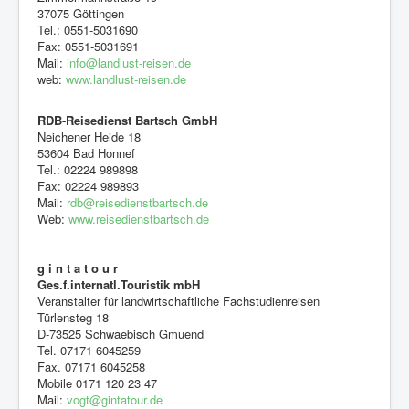
37075 Göttingen
Tel.: 0551-5031690
Fax: 0551-5031691
Mail:
info@landlust-reisen.de
web:
www.landlust-reisen.de
RDB-Reisedienst Bartsch GmbH
Neichener Heide 18
53604 Bad Honnef
Tel.: 02224 989898
Fax: 02224 989893
Mail:
rdb@reisedienstbartsch.de
Web:
www.reisedienstbartsch.de
g i n t a t o u r
Ges.f.internatl.Touristik mbH
Veranstalter für landwirtschaftliche Fachstudienreisen
Türlensteg 18
D-73525 Schwaebisch Gmuend
Tel. 07171 6045259
Fax. 07171 6045258
Mobile 0171 120 23 47
Mail:
vogt@gintatour.de