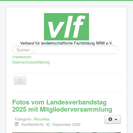
Verband für landwirtschaftliche Fachbildung NRW e.V.
Suchen
...
Impressum
Datenschutzerklärung
Navigation
an/aus
Startseite
Fotos vom Landesverbandstag
Aktuelles
2025 mit Mitgliederversammlung
Leitbild
Kategorie:
Aktuelles
Veröffentlicht: 30. September 2025
Über uns