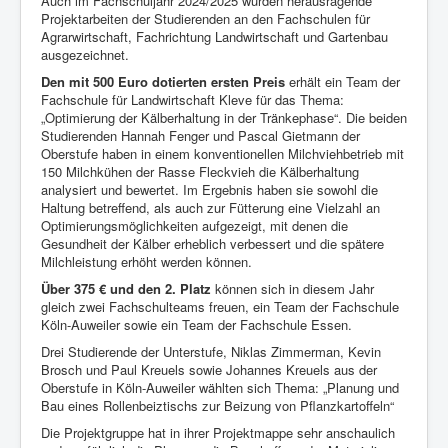
Auch im Fachschuljahr 2024/2025 wurden herausragende
Projektarbeiten der Studierenden an den Fachschulen für
Agrarwirtschaft, Fachrichtung Landwirtschaft und Gartenbau
ausgezeichnet.
Den mit 500 Euro dotierten ersten Preis
erhält ein Team der
Fachschule für Landwirtschaft Kleve für das Thema:
„Optimierung der Kälberhaltung in der Tränkephase“. Die beiden
Studierenden Hannah Fenger und Pascal Gietmann der
Oberstufe haben in einem konventionellen Milchviehbetrieb mit
150 Milchkühen der Rasse Fleckvieh die Kälberhaltung
analysiert und bewertet. Im Ergebnis haben sie sowohl die
Haltung betreffend, als auch zur Fütterung eine Vielzahl an
Optimierungsmöglichkeiten aufgezeigt, mit denen die
Gesundheit der Kälber erheblich verbessert und die spätere
Milchleistung erhöht werden können.
Über 375 € und den 2. Platz
können sich in diesem Jahr
gleich zwei Fachschulteams freuen, ein Team der Fachschule
Köln-Auweiler sowie ein Team der Fachschule Essen.
Drei Studierende der Unterstufe, Niklas Zimmerman, Kevin
Brosch und Paul Kreuels sowie Johannes Kreuels aus der
Oberstufe in Köln-Auweiler wählten sich Thema: „Planung und
Bau eines Rollenbeiztischs zur Beizung von Pflanzkartoffeln“
Die Projektgruppe hat in ihrer Projektmappe sehr anschaulich