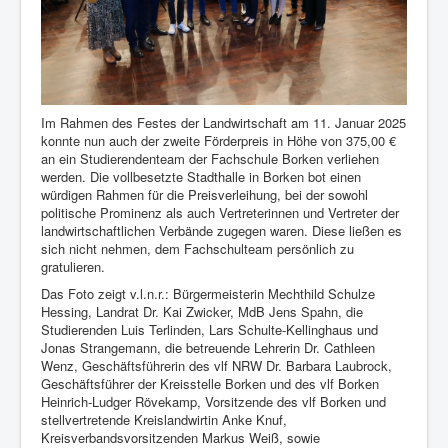
Im Rahmen des Festes der Landwirtschaft am 11. Januar 2025
konnte nun auch der zweite Förderpreis in Höhe von 375,00 €
an ein Studierendenteam der Fachschule Borken verliehen
werden. Die vollbesetzte Stadthalle in Borken bot einen
würdigen Rahmen für die Preisverleihung, bei der sowohl
politische Prominenz als auch Vertreterinnen und Vertreter der
landwirtschaftlichen Verbände zugegen waren. Diese ließen es
sich nicht nehmen, dem Fachschulteam persönlich zu
gratulieren.
Das Foto zeigt v.l.n.r.: Bürgermeisterin Mechthild Schulze
Hessing, Landrat Dr. Kai Zwicker, MdB Jens Spahn, die
Studierenden Luis Terlinden, Lars Schulte-Kellinghaus und
Jonas Strangemann, die betreuende Lehrerin Dr. Cathleen
Wenz, Geschäftsführerin des vlf NRW Dr. Barbara Laubrock,
Geschäftsführer der Kreisstelle Borken und des vlf Borken
Heinrich-Ludger Rövekamp, Vorsitzende des vlf Borken und
stellvertretende Kreislandwirtin Anke Knuf,
Kreisverbandsvorsitzenden Markus Weiß, sowie